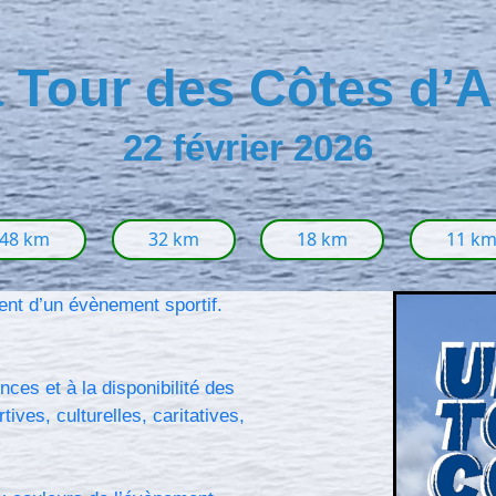
a Tour des Côtes d’
22 février 2026
48 km
32 km
18 km
11 k
nt d’un évènement sportif.
ces et à la disponibilité des
ves, culturelles, caritatives,