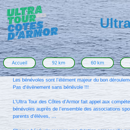
Ultr
Accueil
92 km
60 km
Les bénévoles sont l’élément majeur du bon dérouleme
Pas d’évènement sans bénévole !!!
L’Ultra Tour des Côtes d’Armor fait appel aux compéten
bénévoles auprès de l’ensemble des associations sporti
parents d’élèves, …