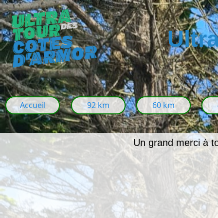
Ultr
Accueil
92 km
60 km
Un grand merci à to