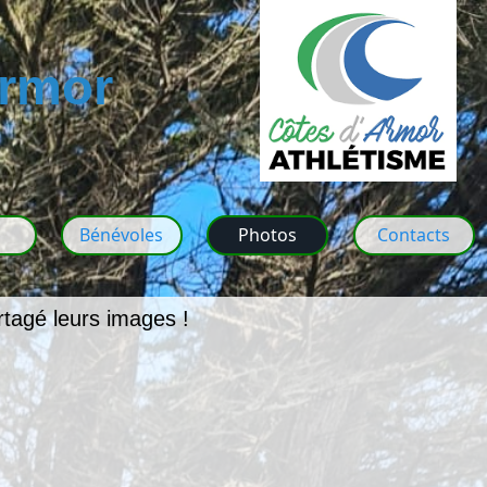
Armor
m
Bénévoles
Photos
Contacts
rtagé leurs images !