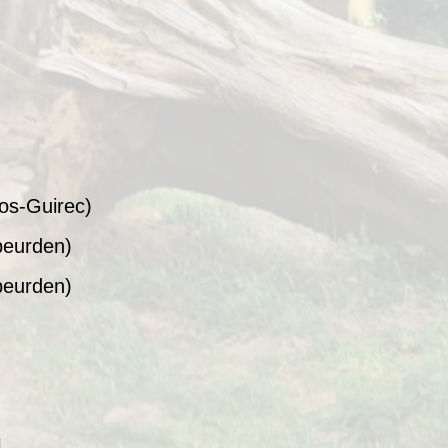
ros-Guirec)
beurden)
beurden)
l