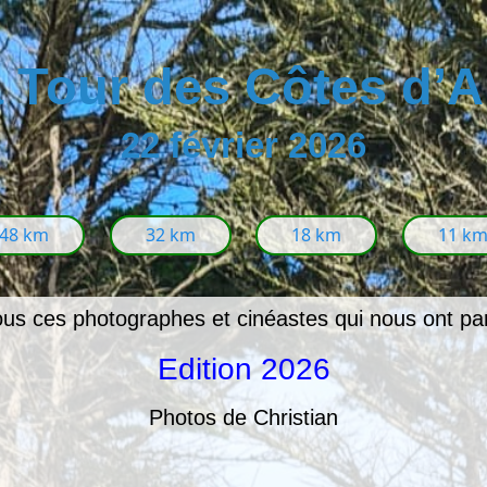
a Tour des Côtes d’
22 février 2026
48 km
32 km
18 km
11 k
us ces photographes et cinéastes qui nous ont pa
Edition 2026
Photos de Christian